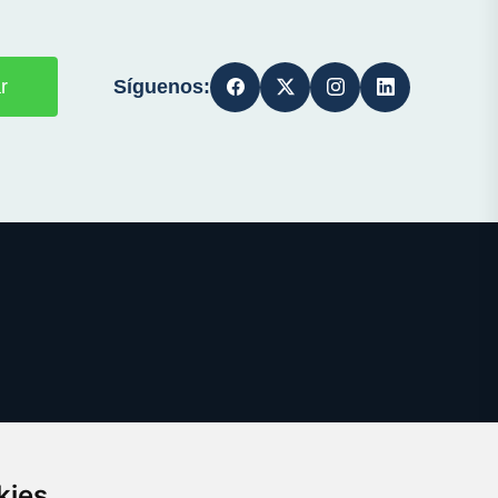
Síguenos:
r
kies