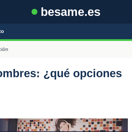
besame.es
to
ción
hombres: ¿qué opciones