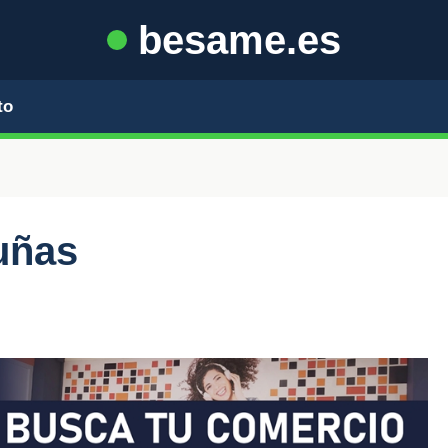
besame.es
to
uñas