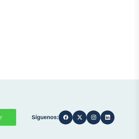
Síguenos:
r