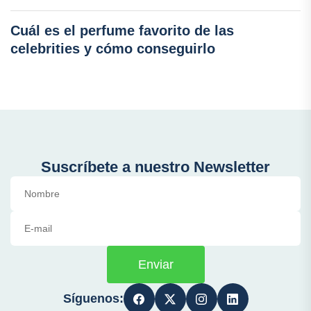
Cuál es el perfume favorito de las
celebrities y cómo conseguirlo
Suscríbete a nuestro Newsletter
Enviar
Síguenos: