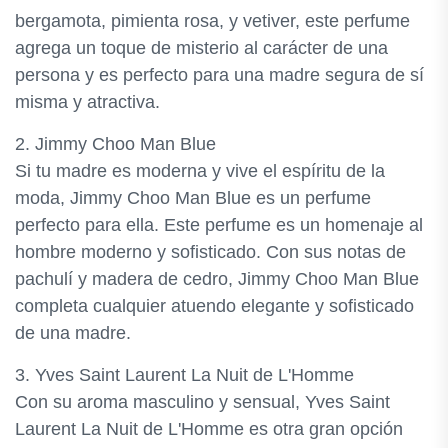
bergamota, pimienta rosa, y vetiver, este perfume
agrega un toque de misterio al carácter de una
persona y es perfecto para una madre segura de sí
misma y atractiva.
2. Jimmy Choo Man Blue
Si tu madre es moderna y vive el espíritu de la
moda, Jimmy Choo Man Blue es un perfume
perfecto para ella. Este perfume es un homenaje al
hombre moderno y sofisticado. Con sus notas de
pachulí y madera de cedro, Jimmy Choo Man Blue
completa cualquier atuendo elegante y sofisticado
de una madre.
3. Yves Saint Laurent La Nuit de L'Homme
Con su aroma masculino y sensual, Yves Saint
Laurent La Nuit de L'Homme es otra gran opción