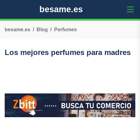
besame.es
besame.es
Blog
Perfumes
Los mejores perfumes para madres