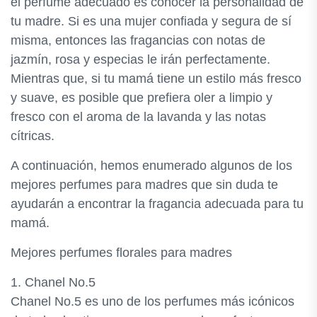
el perfume adecuado es conocer la personalidad de
tu madre. Si es una mujer confiada y segura de sí
misma, entonces las fragancias con notas de
jazmín, rosa y especias le irán perfectamente.
Mientras que, si tu mamá tiene un estilo más fresco
y suave, es posible que prefiera oler a limpio y
fresco con el aroma de la lavanda y las notas
cítricas.
A continuación, hemos enumerado algunos de los
mejores perfumes para madres que sin duda te
ayudarán a encontrar la fragancia adecuada para tu
mamá.
Mejores perfumes florales para madres
1. Chanel No.5
Chanel No.5 es uno de los perfumes más icónicos