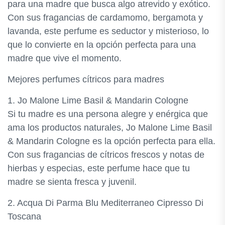
para una madre que busca algo atrevido y exótico.
Con sus fragancias de cardamomo, bergamota y
lavanda, este perfume es seductor y misterioso, lo
que lo convierte en la opción perfecta para una
madre que vive el momento.
Mejores perfumes cítricos para madres
1. Jo Malone Lime Basil & Mandarin Cologne
Si tu madre es una persona alegre y enérgica que
ama los productos naturales, Jo Malone Lime Basil
& Mandarin Cologne es la opción perfecta para ella.
Con sus fragancias de cítricos frescos y notas de
hierbas y especias, este perfume hace que tu
madre se sienta fresca y juvenil.
2. Acqua Di Parma Blu Mediterraneo Cipresso Di
Toscana